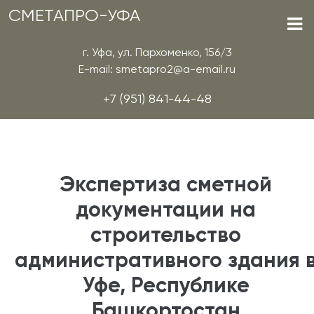
СМЕТАПРО-УФА
г. Уфа, ул. Пархоменко, 156/3
E-mail: smetapro2@a-email.ru
+7 (951) 841-44-48
Экспертиза сметной
документации на
строительство
административного здания 
Уфе, Республике
Башкортостан